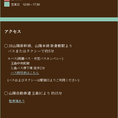
営業日 12:00～17:30
アクセス
◯ JR山陽新幹線、山陽本線 新倉敷駅より
バスまたはタクシーで約5分
＊バス(両備バス・井笠バスカンパニー)
玉島中央町線
七島バス停下車 徒歩2分
バス時刻表はこちら
(バスおよびタクシーは駅南口よりご利用ください)
◯ 山陽自動車道 玉島ICより 約15分
駐車場あり