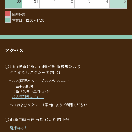
30
31
1
2
3
4
5
臨時休業
営業日 12:00～17:30
アクセス
◯ JR山陽新幹線、山陽本線 新倉敷駅より
バスまたはタクシーで約5分
＊バス(両備バス・井笠バスカンパニー)
玉島中央町線
七島バス停下車 徒歩2分
バス時刻表はこちら
(バスおよびタクシーは駅南口よりご利用ください)
◯ 山陽自動車道 玉島ICより 約15分
駐車場あり