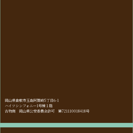
岡山県倉敷市玉島阿賀崎5丁目6-1
ハイツシンフォニー1号棟１階
古物商 岡山県公安委員会許可 第721110018418号