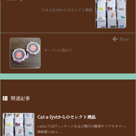
Cat-a-lystからのセレクト商品
Prev
オープンに向けて
関連記事
Cat-a-lystからのセレクト商品
catticではヴィンテージおよび現行の雑貨や アクセサリー、
姉妹店 Cat-a ...